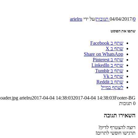
0 תגובות
/
04/04/2017
/
על ידי
arielru
שתפו את הפוסט
שתף ב Facebook
שתף ב X
Share on WhatsApp
שתף ב Pinterest
שתף ב LinkedIn
שתף ב Tumblr
שתף ב Vk
שתף ב Reddit
לשתף במייל
loader.jpg
arielru
2017-04-04 14:38:03
2017-04-04 14:38:03
Footer-BG
0
תגובות
השאירו תגובה
רוצה להצטרף לדיון?
תרגישו חופשי לתרום!