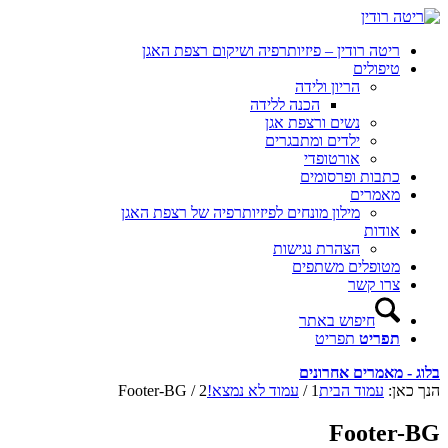
ריטה רודין – פיזיותרפיה ושיקום רצפת האגן
טיפולים
הריון ולידה
הכנה ללידה
נשים ורצפת אגן
ילדים ומתבגרים
אורטופדי
כתבות ופרסומים
מאמרים
מילון מונחים לפיזיותרפיה של רצפת האגן
אודות
הצהרת נגישות
מטופלים משתפים
צרו קשר
חיפוש באתר
תפריט
תפריט
בלוג - מאמרים אחרונים
הנך כאן:
עמוד הבית
1
/
עמוד לא נמצא!
2
/
Footer-BG
Footer-BG