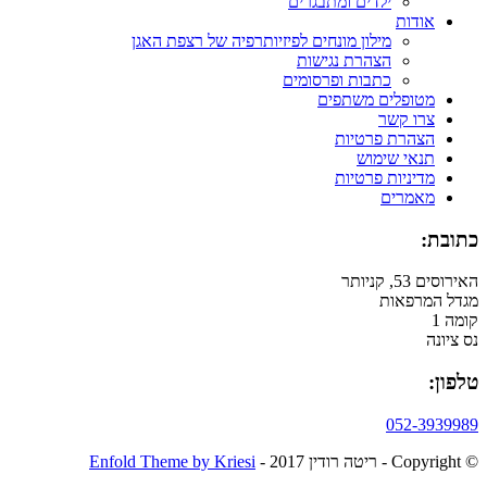
ילדים ומתבגרים
אודות
מילון מונחים לפיזיותרפיה של רצפת האגן
הצהרת נגישות
כתבות ופרסומים
מטופלים משתפים
צרו קשר
הצהרת פרטיות
תנאי שימוש
מדיניות פרטיות
מאמרים
כתובת:
האירוסים 53, קניותר
מגדל המרפאות
קומה 1
נס ציונה
טלפון:
052-3939989
© ‫Copyright - ריטה רודין 2017 -
Enfold Theme by Kriesi