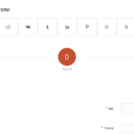
שתפו
0
תגובות
*
שם
*
אימייל