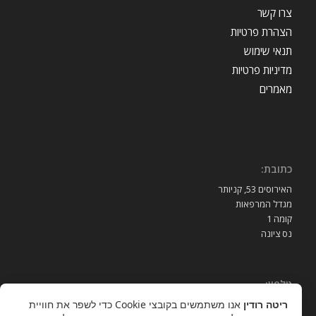
צרו קשר
הצהרת פרטיות
תנאי שימוש
מדיניות פרטיות
מאמרים
כתובת:
האירוסים 53, קניותר
מגדל המרפאות
קומה 1
נס ציונה
טלפון:
ריטה רודין
אנו משתמשים בקובצי Cookie כדי לשפר את חוויית
052-3939989