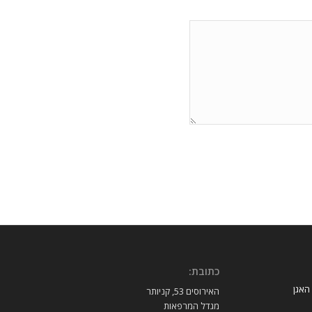
כתובת:
 האגן
האירוסים 53, קניותר
מגדל המרפאות