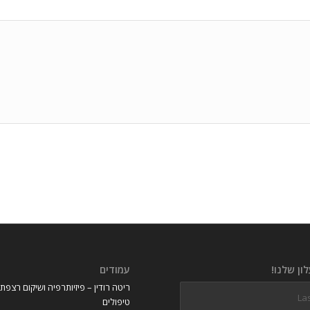
ון שלנו!
עמודים
ריטה רודין – פיזיותרפיה ושיקום רצפת
טיפולים