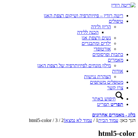
ריטה רודין – פיזיותרפיה ושיקום רצפת האגן
טיפולים
הריון ולידה
הכנה ללידה
נשים ורצפת אגן
ילדים ומתבגרים
אורטופדי
כתבות ופרסומים
מאמרים
מילון מונחים לפיזיותרפיה של רצפת האגן
אודות
הצהרת נגישות
מטופלים משתפים
צרו קשר
חיפוש באתר
תפריט
תפריט
בלוג - מאמרים אחרונים
הנך כאן:
עמוד הבית
1
/
עמוד לא נמצא!
2
/
3
/
html5-color
html5-color