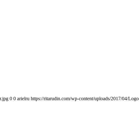
r.jpg
0
0
arielru
https://ritarudin.com/wp-content/uploads/2017/04/Logo