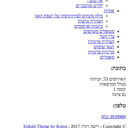
אורטופדי
ילדים ומתבגרים
אודות
מילון מונחים לפיזיותרפיה של רצפת האגן
הצהרת נגישות
כתבות ופרסומים
מטופלים משתפים
צרו קשר
הצהרת פרטיות
תנאי שימוש
מדיניות פרטיות
מאמרים
כתובת:
האירוסים 53, קניותר
מגדל המרפאות
קומה 1
נס ציונה
טלפון:
052-3939989
© ‫Copyright - ריטה רודין 2017 -
Enfold Theme by Kriesi