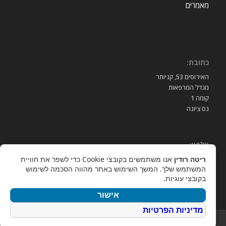
מאמרים
כתובת:
האירוסים 53, קניותר
מגדל המרפאות
קומה 1
נס ציונה
טלפון:
ריטה רודין
אנו משתמשים בקובצי Cookie כדי לשפר את חוויית
052-3939989
המשתמש שלך. המשך השימוש באתר מהווה הסכמה לשימוש
בקובצי עוגיות.
אישור
מדיניות הפרטיות
© ‫Copyright - ריטה רודין 2017 -
Enfold Theme by Kriesi