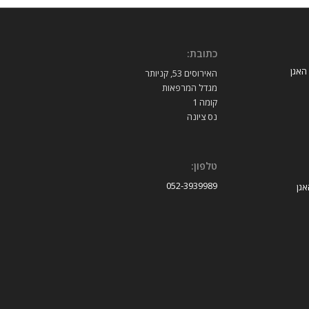
כתובת:
 האגן
האירוסים 53, קניותר
מגדל המרפאות
קומה 1
נס ציונה
טלפון:
052-3939989
אגן