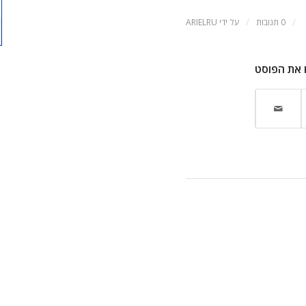
/
/
0 תגובות
על ידי
ARIELRU
 את הפוסט