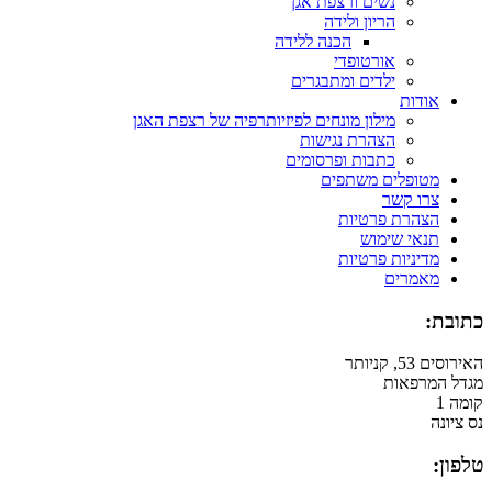
נשים ורצפת אגן
הריון ולידה
הכנה ללידה
אורטופדי
ילדים ומתבגרים
אודות
מילון מונחים לפיזיותרפיה של רצפת האגן
הצהרת נגישות
כתבות ופרסומים
מטופלים משתפים
צרו קשר
הצהרת פרטיות
תנאי שימוש
מדיניות פרטיות
מאמרים
כתובת:
האירוסים 53, קניותר
מגדל המרפאות
קומה 1
נס ציונה
טלפון: