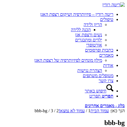
ריטה רודין – פיזיותרפיה ושיקום רצפת האגן
טיפולים
הריון ולידה
הכנה ללידה
נשים ורצפת אגן
ילדים ומתבגרים
אורטופדי
כתבות ופרסומים
מאמרים
מילון מונחים לפיזיותרפיה של רצפת האגן
אודות
הצהרת נגישות
מטופלים משתפים
צרו קשר
חיפוש באתר
תפריט
תפריט
בלוג - מאמרים אחרונים
הנך כאן:
עמוד הבית
1
/
עמוד לא נמצא!
2
/
3
/
bbb-bg
bbb-bg