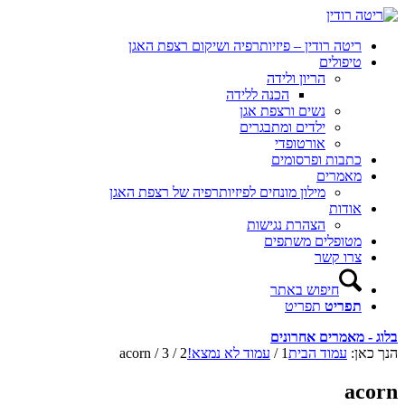
ריטה רודין – פיזיותרפיה ושיקום רצפת האגן
טיפולים
הריון ולידה
הכנה ללידה
נשים ורצפת אגן
ילדים ומתבגרים
אורטופדי
כתבות ופרסומים
מאמרים
מילון מונחים לפיזיותרפיה של רצפת האגן
אודות
הצהרת נגישות
מטופלים משתפים
צרו קשר
חיפוש באתר
תפריט
תפריט
בלוג - מאמרים אחרונים
הנך כאן:
עמוד הבית
1
/
עמוד לא נמצא!
2
/
3
/
acorn
acorn