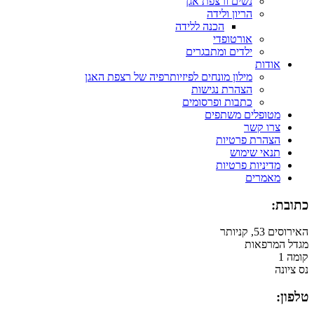
נשים ורצפת אגן
הריון ולידה
הכנה ללידה
אורטופדי
ילדים ומתבגרים
אודות
מילון מונחים לפיזיותרפיה של רצפת האגן
הצהרת נגישות
כתבות ופרסומים
מטופלים משתפים
צרו קשר
הצהרת פרטיות
תנאי שימוש
מדיניות פרטיות
מאמרים
כתובת:
האירוסים 53, קניותר
מגדל המרפאות
קומה 1
נס ציונה
טלפון: